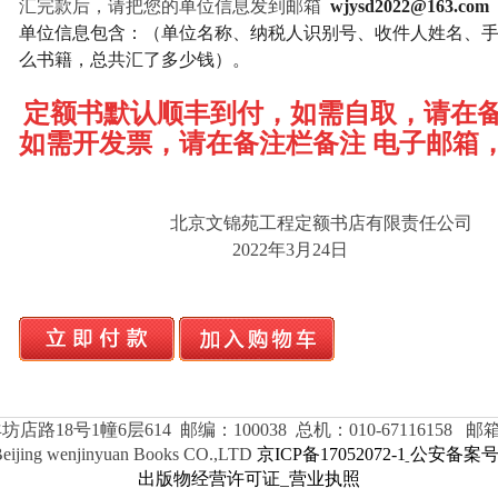
汇完款
后，
请把您的单位
信息发到邮箱
wjysd2022@163.com
单位信息
包含：（单位名称、纳税人识别号、收件人
姓名、
么书籍，总共汇了多少钱
）。
定额
书默认顺丰
到付，如需自取，请在
如需开发票，请在备注栏备注 电子邮箱
北京文锦苑工程定额书店有限责任公司
2022年3月24日
8号1幢6层614 邮编：100038 总机：010-67116158 邮箱：wj
Beijing wenjinyuan Books CO.,LTD
京ICP备17052072-1
公安备案号11
出版物经营许可证
营业执照