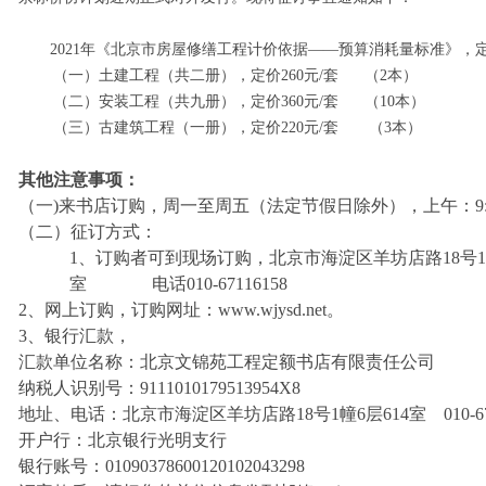
2021年《北京市房屋修缮
工程计价依据
——预算消耗量标准》
，
（一）
土建工程（共二册），定价
260元/套 （2本）
（二）
安装工程（共九册），定价
360元/套 （10本）
（三）
古建筑工程（一册），定价
220元/套 （3本）
其他
注意事项：
（一)来书店订购，周一至周五（法定节假日除外），上午：9:00-12:
（二）征订方式：
1、订购者可到现场订购，北京市海淀区羊坊店路18号1幢
室 电话010-67116158
2、网上订购，订购网址：www.wjysd.net。
3、银行汇款，
汇款单位名称：北京文锦苑工程定额书店有限责任公司
纳税人识别号：
9111010179513954X8
地址、电话：北京市海淀区羊坊店路18号1幢6层614室
010-6
开户行：北京银行光明支行
银行账号：
01090378600120102043298