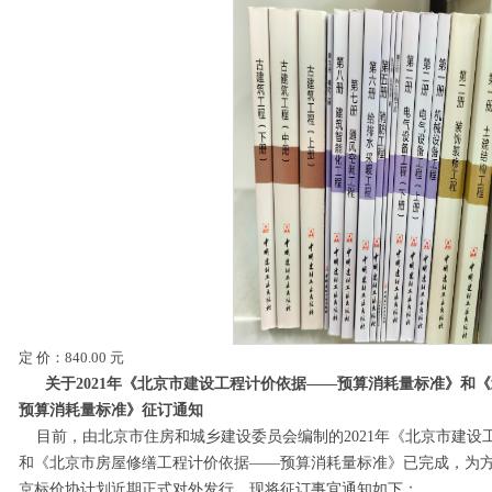
定
价：
840.00 元
关于
20
21
年《北京市建设工程计价依据——预算消耗量
标准
》
和
《
预算消耗量
标准
》
征订
通知
目前，由北京市住房和城乡建设委员会
编制的
2021年
《北京市建设
和《北京市房屋修缮工程计价依据——预算消耗量标准》已完成，为
京标价协计划近期正式对外发行。现将征订事宜通知如下：