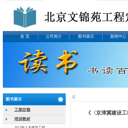
首 页
公司简介
图书展示
新闻中心
定额
图书展示
工期定额
《〈京津冀建设工
培训教材
2023版土木建筑工程