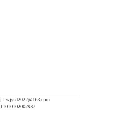
ysd2022@163.com
010102002937